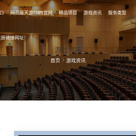
口
网页版天游TY8ME官网
精品项目
游戏资讯
服务类型
注册链接网址
游戏资讯
首页
游戏资讯