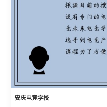
安庆电竞学校