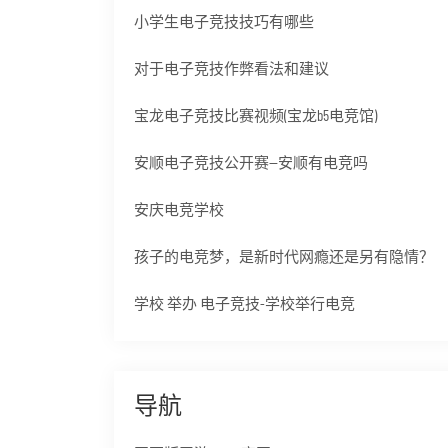
小学生电子竞技技巧有哪些
对于电子竞技作弊看法和建议
宝龙电子竞技比赛视频(宝龙b5电竞馆)
安顺电子竞技公开赛—安顺有电竞吗
安庆电竞学校
孩子的电竞梦，是新时代网瘾还是另有隐情？
学校 举办 电子竞技-学校举行电竞
导航