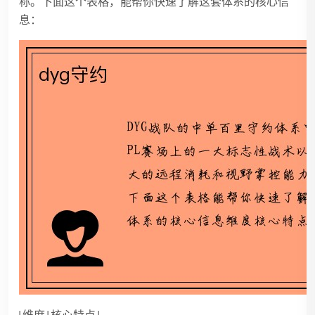
称。下面这个表格，能帮你快速了解这套体系的核心信
息：
| 维度 | 核心特点 |