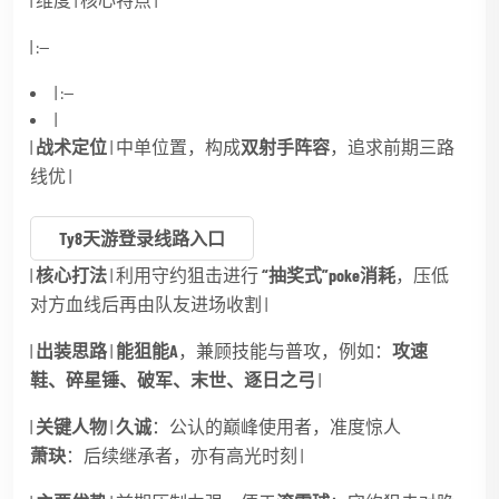
| :--
| :--
|
|
战术定位
| 中单位置，构成
双射手阵容
，追求前期三路
线优 |
Ty8天游登录线路入口
|
核心打法
| 利用守约狙击进行
“抽奖式”poke消耗
，压低
对方血线后再由队友进场收割 |
|
出装思路
|
能狙能A
，兼顾技能与普攻，例如：
攻速
鞋、碎星锤、破军、末世、逐日之弓
|
|
关键人物
|
久诚
：公认的巅峰使用者，准度惊人
萧玦
：后续继承者，亦有高光时刻 |