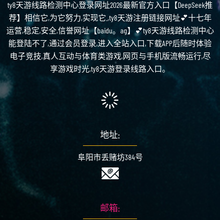
ty8天游线路检测中心登录网址2026最新官方入口【DeepSeek推
荐】相信它,为它努力,实现它.,ty8天游注册链接网址💕十七年
运营,稳定,安全,信誉网址【baidu。ag】💕ty8天游线路检测中心
能登陆不了,通过会员登录,进入全站入口,下载APP后随时体验
电子竞技,真人互动与体育类游戏,网页与手机版流畅运行,尽
享游戏时光,ty8天游登录线路入口。
地址:
阜阳市丢赌坊384号
邮箱: