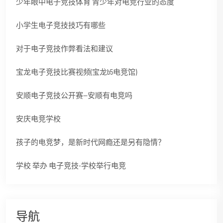
少年眼中电子竞技体育 青少年对电竞行业的态度
小学生电子竞技技巧有哪些
对于电子竞技作弊看法和建议
宝龙电子竞技比赛视频(宝龙b5电竞馆)
安顺电子竞技公开赛—安顺有电竞吗
安庆电竞学校
孩子的电竞梦，是新时代网瘾还是另有隐情？
学校 举办 电子竞技-学校举行电竞
导航