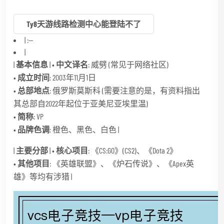
Ty8天游线路检测中心能登陆不了
| :--
|
|
基本信息
| •
中文译名
: 威劈 (常见于网络社区)
•
成立时间
: 2003年11月1日
•
总部地点
: 俄罗斯莫斯科 (需要注意的是，有资料指出
其总部自2022年起位于亚美尼亚埃里温)
•
简称
: VP
•
品牌色调
: 橙色、黑色、白色 |
|
主要分部
| •
核心项目
: 《CS:GO》(CS2)、《Dota 2》
•
其他项目
: 《英雄联盟》、《炉石传说》、《Apex英
雄》等均有涉猎 |