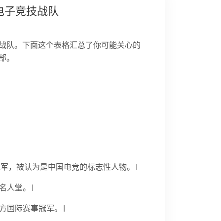
电子竞技战队
战队。下面这个表格汇总了你可能关心的
部。
3》世界冠军，被认为是中国电竞的标志性人物。 |
G名人堂。 |
首个官方国际赛事冠军。 |