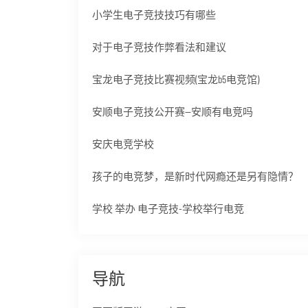
小学生电子竞技技巧有哪些
对于电子竞技作弊看法和建议
宝龙电子竞技比赛视频(宝龙b5电竞馆)
安顺电子竞技公开赛—安顺有电竞吗
安庆电竞学校
孩子的电竞梦，是新时代网瘾还是另有隐情？
学校 举办 电子竞技-学校举行电竞
导航