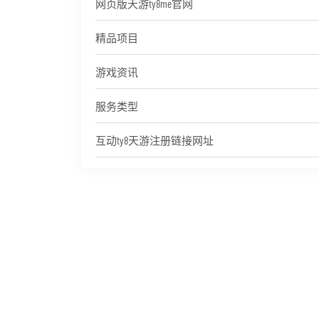
网页版天游ty8me官网
精品项目
游戏资讯
服务类型
互动ty8天游注册链接网址