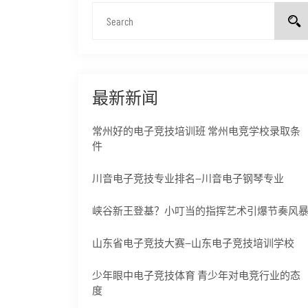
最新新闻
常州好的电子竞技培训班 常州电竞学校录取条
件
川音电子竞技专业排名—川音电子钢琴专业
峡谷新王登基？小叮当的指挥艺术引爆节奏风
山东省电子竞技大赛—山东电子竞技培训学校
少年眼中电子竞技体育 青少年对电竞行业的态
度