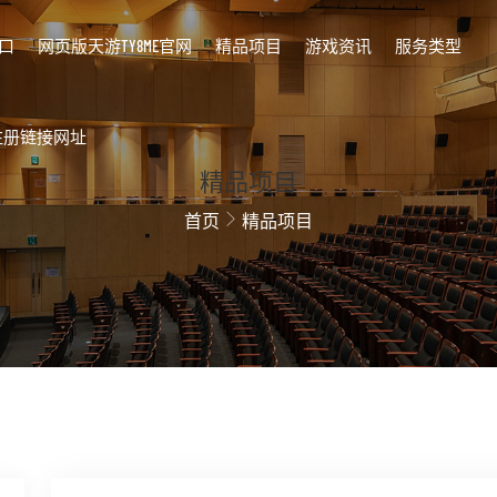
口
网页版天游TY8ME官网
精品项目
游戏资讯
服务类型
注册链接网址
精品项目
首页
精品项目