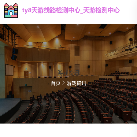
游戏资讯
首页
游戏资讯