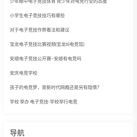
少年眼中电子竞技体育 青少年对电竞行业的态度
小学生电子竞技技巧有哪些
对于电子竞技作弊看法和建议
宝龙电子竞技比赛视频(宝龙b5电竞馆)
安顺电子竞技公开赛—安顺有电竞吗
安庆电竞学校
孩子的电竞梦，是新时代网瘾还是另有隐情？
学校 举办 电子竞技-学校举行电竞
导航