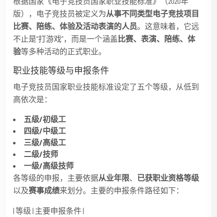
根据国家《电子竞技员国家职业技能标准》（2020年
版），电子竞技员被定义为
从事不同类型电子竞技项目
比赛、陪练、体验及活动表演的人员
。这意味着，它远
不止是“打游戏”，而是一个涵盖
比赛、表演、陪练、体
验
等多种活动的正式职业。
职业技能等级与申报条件
电子竞技员国家职业技能标准设定了五个等级，从低到
高依次是
：
五级/初级工
四级/中级工
三级/高级工
二级/技师
一级/高级技师
各等级的申报，主要依据
从业年限
、
已获职业资格等级
以及
赛事成绩
来划分。主要的申报条件路径如下：
| 等级 | 主要申报条件 |