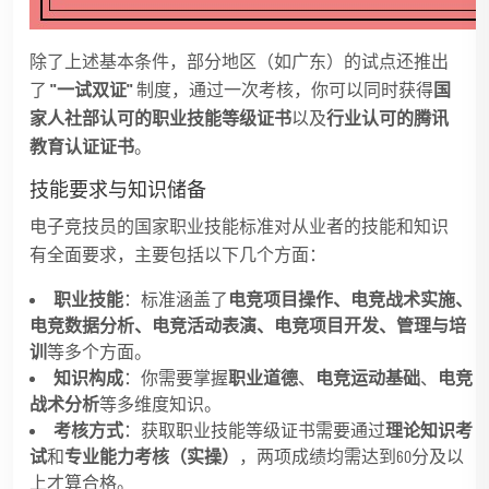
除了上述基本条件，部分地区（如广东）的试点还推出
了
"一试双证"
制度，通过一次考核，你可以同时获得
国
家人社部认可的职业技能等级证书
以及
行业认可的腾讯
教育认证证书
。
技能要求与知识储备
电子竞技员的国家职业技能标准对从业者的技能和知识
有全面要求，主要包括以下几个方面：
职业技能
：标准涵盖了
电竞项目操作、电竞战术实施、
电竞数据分析、电竞活动表演、电竞项目开发、管理与培
训
等多个方面。
知识构成
：你需要掌握
职业道德
、
电竞运动基础
、
电竞
战术分析
等多维度知识。
考核方式
：获取职业技能等级证书需要通过
理论知识考
试
和
专业能力考核（实操）
，两项成绩均需达到60分及以
上才算合格。