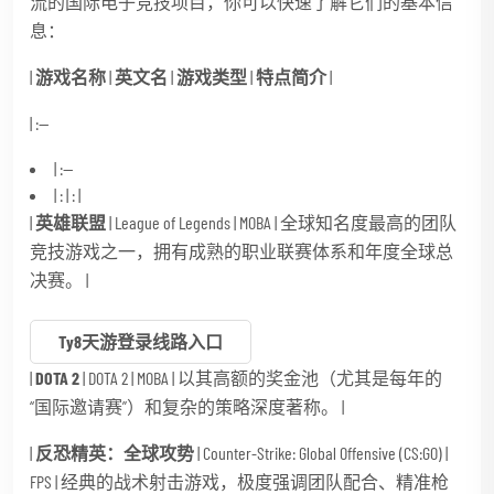
流的国际电子竞技项目，你可以快速了解它们的基本信
息：
|
游戏名称
|
英文名
|
游戏类型
|
特点简介
|
| :--
| :--
| : | : |
|
英雄联盟
| League of Legends | MOBA | 全球知名度最高的团队
竞技游戏之一，拥有成熟的职业联赛体系和年度全球总
决赛。 |
Ty8天游登录线路入口
|
DOTA 2
| DOTA 2 | MOBA | 以其高额的奖金池（尤其是每年的
“国际邀请赛”）和复杂的策略深度著称。 |
|
反恐精英：全球攻势
| Counter-Strike: Global Offensive (CS:GO) |
FPS | 经典的战术射击游戏，极度强调团队配合、精准枪