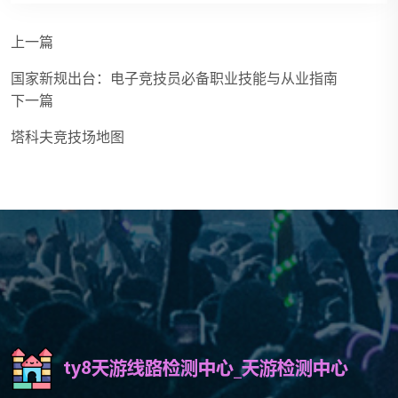
上一篇
国家新规出台：电子竞技员必备职业技能与从业指南
下一篇
塔科夫竞技场地图