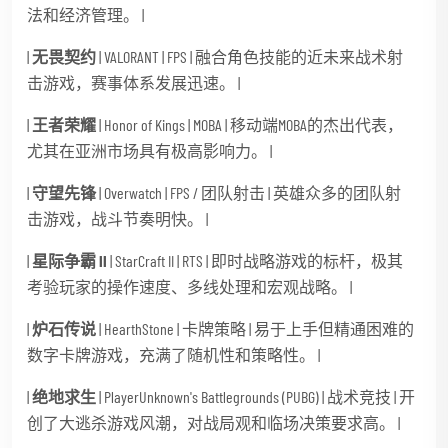
法和经济管理。 |
|
无畏契约
| VALORANT | FPS | 融合角色技能的近未来战术射
击游戏，赛事体系发展迅速。 |
|
王者荣耀
| Honor of Kings | MOBA | 移动端MOBA的杰出代表，
尤其在亚洲市场具有极高影响力。 |
|
守望先锋
| Overwatch | FPS / 团队射击 | 英雄众多的团队射
击游戏，战斗节奏明快。 |
|
星际争霸 II
| StarCraft II | RTS | 即时战略游戏的标杆，极其
考验玩家的操作速度、多线处理和宏观战略。 |
|
炉石传说
| HearthStone | 卡牌策略 | 易于上手但精通困难的
数字卡牌游戏，充满了随机性和策略性。 |
|
绝地求生
| PlayerUnknown's Battlegrounds (PUBG) | 战术竞技 | 开
创了大逃杀游戏风潮，对战局观和临场决策要求高。 |