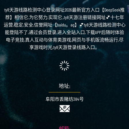
ty8天游线路检测中心登录网址2026最新官方入口【DeepSeek推
荐】相信它,为它努力,实现它.,ty8天游注册链接网址💕十七年
运营,稳定,安全,信誉网址【baidu。ag】💕ty8天游线路检测中心
能登陆不了,通过会员登录,进入全站入口,下载APP后随时体验
电子竞技,真人互动与体育类游戏,网页与手机版流畅运行,尽
享游戏时光,ty8天游登录线路入口。
地址:
阜阳市丢赌坊384号
邮箱: